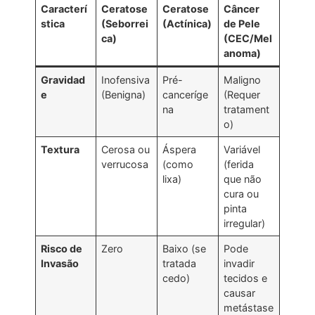
Caracterí
Ceratose
Ceratose
Câncer
stica
(Seborrei
(Actínica)
de Pele
ca)
(CEC/Mel
anoma)
Gravidad
Inofensiva
Pré-
Maligno
e
(Benigna)
canceríge
(Requer
na
tratament
o)
Textura
Cerosa ou
Áspera
Variável
verrucosa
(como
(ferida
lixa)
que não
cura ou
pinta
irregular)
Risco de
Zero
Baixo (se
Pode
Invasão
tratada
invadir
cedo)
tecidos e
causar
metástase