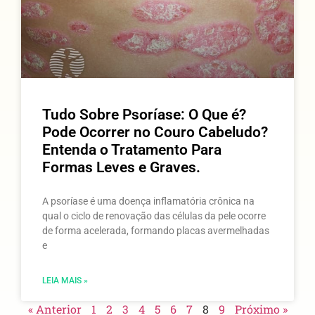
Tudo Sobre Psoríase: O Que é?
Pode Ocorrer no Couro Cabeludo?
Entenda o Tratamento Para
Formas Leves e Graves.
A psoríase é uma doença inflamatória crônica na
qual o ciclo de renovação das células da pele ocorre
de forma acelerada, formando placas avermelhadas
e
LEIA MAIS »
« Anterior
1
2
3
4
5
6
7
8
9
Próximo »